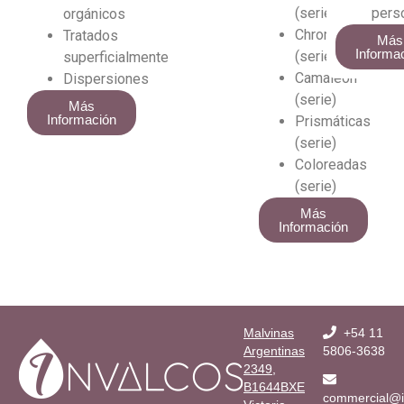
(serie)
pers
orgánicos
Chromáticas
Tratados
Más
Informa
(serie)
superficialmente
Camaleón
Dispersiones
(serie)
Más
Información
Prismáticas
(serie)
Coloreadas
(serie)
Más
Información
Malvinas
+54 11
Argentinas
5806-3638
2349,
B1644BXE
commercial@i