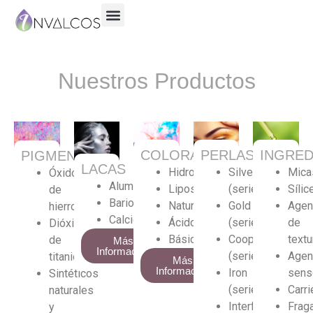
Nuestros Productos
COLORANTES
PERLAS
INGRED
PIGMENTOS
LACAS
Hidrosolubles
Silver
Mica
Óxido
Aluminio
Liposolubles
(serie)
Sílic
de
Bario
Naturales
Gold
Agen
hierro
Calcio
Ácidos
(serie)
de
Dióxido
Básicos
Cooper
textu
de
Más
Información
(serie)
Agen
titanio
Más
Información
Iron
sens
Sintéticos
(serie)
Carri
naturales
Interferencia
Frag
y